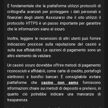
È fondamentale che la piattaforma utilizzi protocolli di
crittografia avanzati per proteggere i dati personali e
finanziari degli utenti. Assicurarsi che il sito utilizzi il
protocollo HTTPS è un passo importante per garantire
che le informazioni siano al sicuro.
Inoltre, leggere le recensioni di altri utenti può fornire
indicazioni preziose sulla reputazione del casinò e
sulla sua affidabilità. Le opzioni di pagamento sono un
altro elemento da valutare.
Un casinò sicuro dovrebbe offrire metodi di pagamento
riconosciuti e affidabili, come carte di credito, portafogli
elettronici e bonifici bancari. È consigliabile evitare
piattaforme che
casino non aams
forniscono
informazioni chiare sui metodi di deposito e prelievo, in
quanto ciò potrebbe indicare una mancanza di
trasparenza.