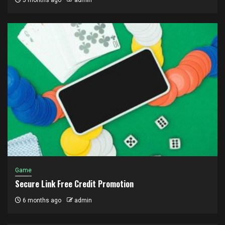
Game
Secure Link Free Credit Promotion
6 months ago
admin