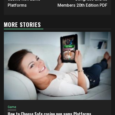
Platforms
Members 20th Edition PDF
MORE STORIES
Game
How to Choose Safe casino non aams Platforms